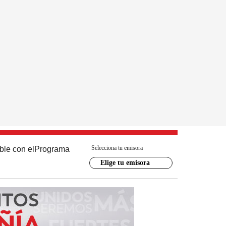
Selecciona tu emisora
ble con el
Programa
Elige tu emisora