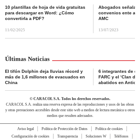
10 plantillas de hoja de vida gratuitas
Abogados señalan 
para descargar en Word: ¿Cómo
convenios ente alc
convertirla a PDF?
AMC
11/02/2025
13/07/2023
Últimas Noticias
El tifón Dolphin deja lluvias récord y
6 integrantes de di
más de 1,6 millones de evacuados en
FARC y el ‘Clan del
China
abatidos en Antioq
© CARACOL S.A. Todos los derechos reservados.
CARACOL S.A. realiza una reserva expresa de las reproducciones y usos de las obras
y otras prestaciones accesibles desde este sitio web a medios de lectura mecánica u otros
medios que resulten adecuados.
Aviso legal
Política de Protección de Datos
Política de cookies
Configuración de cookies
Transparencia
Soluciones W
Teléfonos