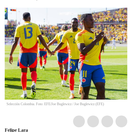
Selección Colombia. Foto: EFE/Joe Buglewicz
/
Joe Buglewicz
(
EFE
)
Felipe Lara