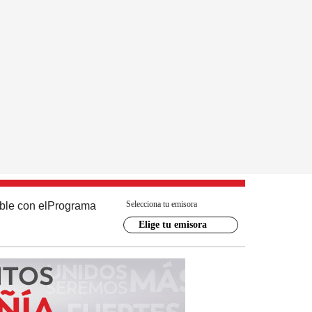
Selecciona tu emisora
ble con el
Programa
Elige tu emisora