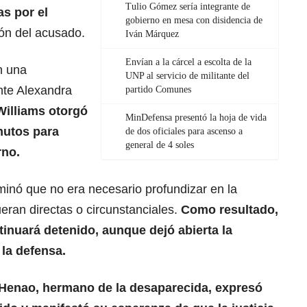
Tulio Gómez sería integrante de
s por el
gobierno en mesa con disidencia de
ción del acusado.
Iván Márquez
Envían a la cárcel a escolta de la
n una
UNP al servicio de militante del
nte Alexandra
partido Comunes
 Williams otorgó
MinDefensa presentó la hoja de vida
nutos para
de dos oficiales para ascenso a
general de 4 soles
rno.
rminó que no era necesario profundizar en la
ueran directas o circunstanciales.
Como resultado,
inuará detenido, aunque dejó abierta la
 la defensa.
 Henao
, hermano de la desaparecida, expresó