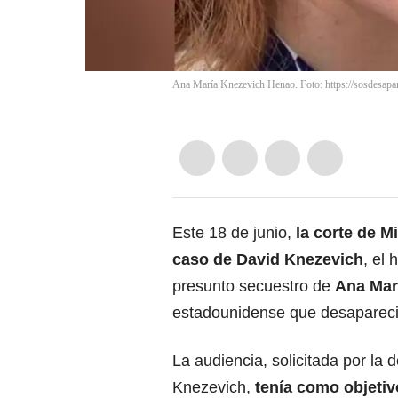
Ana María Knezevich Henao. Foto: https://sosdesapar
Este 18 de junio,
la corte de
M
caso de
David Knezevich
, el
presunto secuestro de
Ana Mar
estadounidense que desapareci
La audiencia, solicitada por la 
Knezevich,
tenía como objetiv