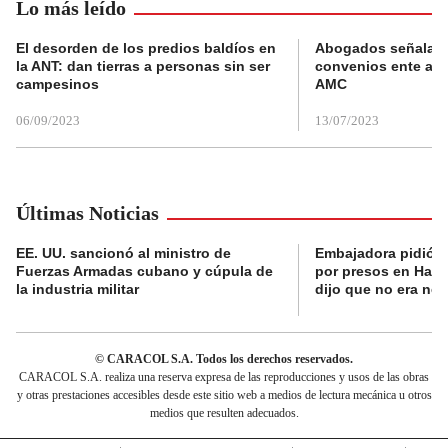
Lo más leído
El desorden de los predios baldíos en
Abogados señalan 
la ANT: dan tierras a personas sin ser
convenios ente alc
campesinos
AMC
06/09/2023
13/07/2023
Últimas Noticias
EE. UU. sancionó al ministro de
Embajadora pidió a
Fuerzas Armadas cubano y cúpula de
por presos en Haití,
la industria militar
dijo que no era nec
© CARACOL S.A. Todos los derechos reservados.
CARACOL S.A. realiza una reserva expresa de las reproducciones y usos de las obras
y otras prestaciones accesibles desde este sitio web a medios de lectura mecánica u otros
medios que resulten adecuados.