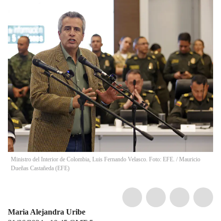
Ministro del Interior de Colombia, Luis Fernando Velasco. Foto: EFE.
/
Mauricio
Dueñas Castañeda
(
EFE
)
Maria Alejandra Uribe