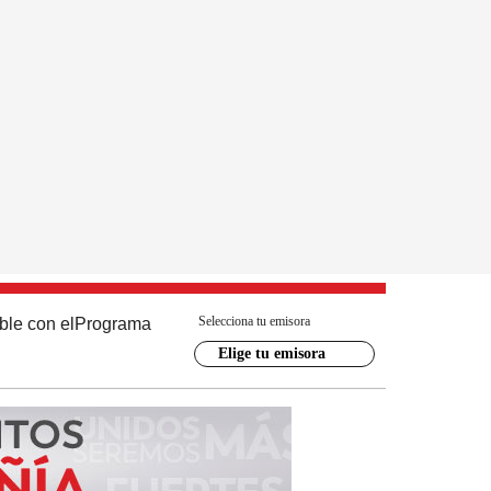
Selecciona tu emisora
ble con el
Programa
Elige tu emisora