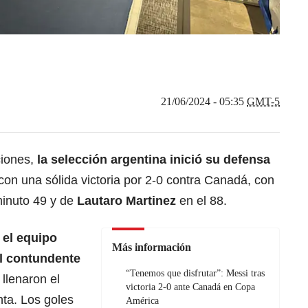
21/06/2024 - 05:35
GMT-5
iones,
la
selección argentina
inició su defensa
con una sólida victoria por 2-0 contra Canadá, con
minuto 49 y de
Lautaro Martinez
en el 88.
,
el equipo
Más información
ol contundente
“Tenemos que disfrutar”: Messi tras
llenaron el
victoria 2-0 ante Canadá en Copa
ta. Los goles
América