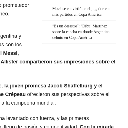
zo prometedor
Messi se convirtió en el jugador con
rneo.
más partidos en Copa América
“Es un desastre”: ‘Dibu’ Martínez
sobre la cancha en donde Argentina
rgentina y
debutó en Copa América
as con los
l Messi,
 Allister compartieron sus impresiones sobre el
e,
la joven promesa Jacob Shaffelburg y el
me Crépeau
ofrecieron sus perspectivas sobre el
ar a la campeona mundial.
ha levantado con fuerza, y las primeras
o lleno de pasión y competitividad.
Con la mirada