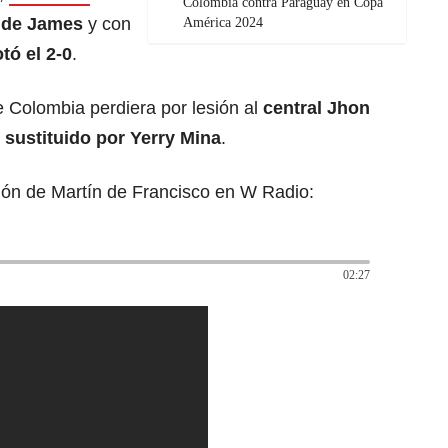
Colombia contra Paraguay en Copa
o de James
y con
América 2024
tó el 2-0
.
 Colombia perdiera por lesión al
central Jhon
e
sustituido por Yerry Mina
.
ción de Martín de Francisco en W Radio:
02:27