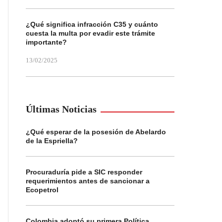
¿Qué significa infracción C35 y cuánto
cuesta la multa por evadir este trámite
importante?
13/02/2025
Últimas Noticias
¿Qué esperar de la posesión de Abelardo
de la Espriella?
Procuraduría pide a SIC responder
requerimientos antes de sancionar a
Ecopetrol
Colombia adoptó su primera Política