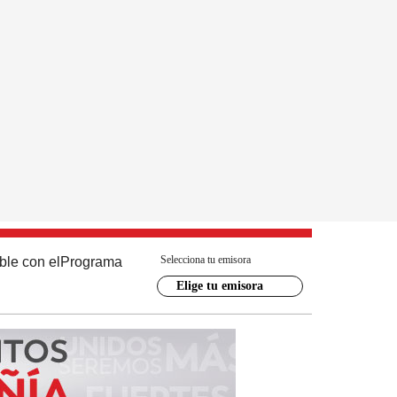
Selecciona tu emisora
ble con el
Programa
Elige tu emisora