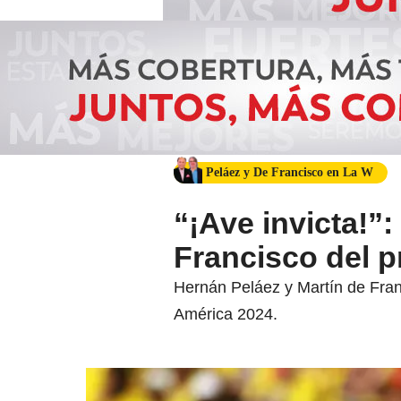
Peláez y De Francisco en La W
“¡Ave invicta!”:
Francisco del p
Hernán Peláez y Martín de Franc
América 2024.