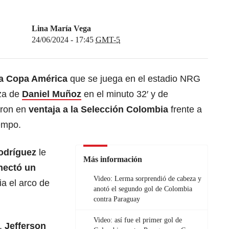
Lina María Vega
24/06/2024 - 17:45
GMT-5
la Copa América
que se juega en el estadio NRG
za de
Daniel Muñoz
en el minuto 32′ y de
eron en
ventaja a la Selección Colombia
frente a
iempo.
odríguez
le
Más información
nectó un
Video: Lerma sorprendió de cabeza y
ia el arco de
anotó el segundo gol de Colombia
contra Paraguay
Video: así fue el primer gol de
,
Jefferson