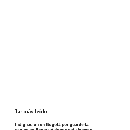
Lo más leído
Indignación en Bogotá por guardería
canina en Engativá donde asfixiaban y