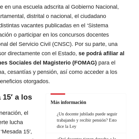
e en una escuela adscrita al Gobierno Nacional,
tamental, distrital o nacional,
el ciudadano
distintas vacantes publicadas en el ‘Sistema
cación
o participar en los concursos docentes
nal del Servicio Civil (CNSC).
Por su parte, una
sor directamente con el Estado,
se podrá afiliar al
es Sociales del Magisterio
(FOMAG)
para el
a, cesantías y pensión,
así como acceder a los
beneficios otorgados.
15′ a los
Más información
eración, el
¿Un docente jubilado puede seguir
trabajando y recibir pensión? Esto
erte lucha
dice la Ley
 ‘Mesada 15′,