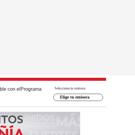
Selecciona tu emisora
ble con el
Programa
Elige tu emisora