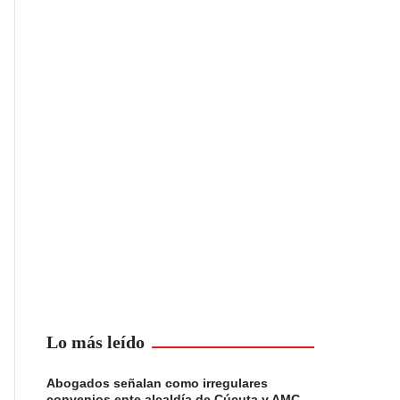
Lo más leído
Abogados señalan como irregulares
convenios ente alcaldía de Cúcuta y AMC