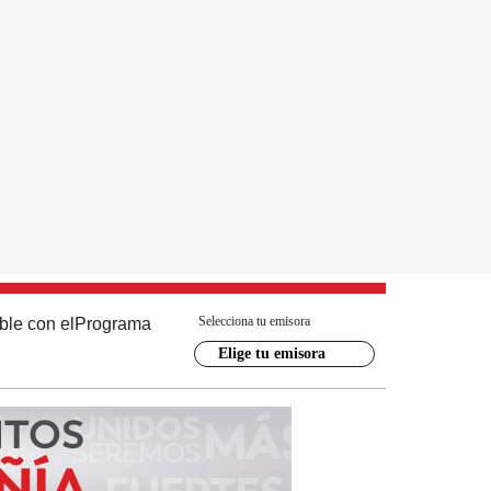
Selecciona tu emisora
ble con el
Programa
Elige tu emisora