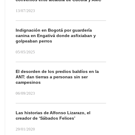
13/07/2023
Indignación en Bogotá por guardería
canina en Engativá donde asfixiaban y
golpeaban perros
05/05/2025
El desorden de los predios baldíos en la
ANT: dan tierras a personas sin ser
campesinos
06/09/2023
Las historias de Alfonso Lizarazo, el
creador de ‘Sábados Felices’
29/01/2020