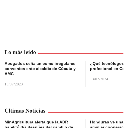
Lo más leído
Abogados señalan como irregulares
¿Qué tecnólogos re
convenios ente alcaldía de Cúcuta y
profesional en Col
AMC
13/02/2024
13/07/2023
Últimas Noticias
MinAgricultura alerta que la ADR
Honduras ve una o
habilitó día despúes del cambio de
ampliar cooperaci