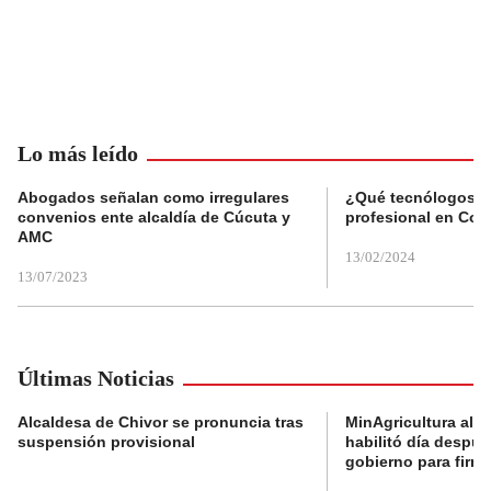
Lo más leído
Abogados señalan como irregulares
¿Qué tecnólogos re
convenios ente alcaldía de Cúcuta y
profesional en Col
AMC
13/02/2024
13/07/2023
Últimas Noticias
Alcaldesa de Chivor se pronuncia tras
MinAgricultura aler
suspensión provisional
habilitó día despú
gobierno para firma