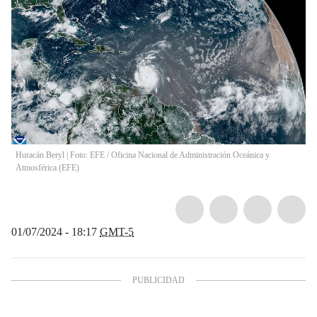
Huracán Beryl | Foto: EFE
/
Oficina Nacional de Administración Oceánica y
Atmosférica
(
EFE
)
01/07/2024 - 18:17
GMT-5