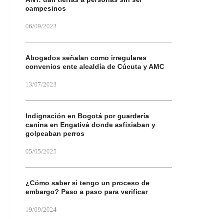
campesinos
06/09/2023
Abogados señalan como irregulares
convenios ente alcaldía de Cúcuta y AMC
13/07/2023
Indignación en Bogotá por guardería
canina en Engativá donde asfixiaban y
golpeaban perros
05/05/2025
¿Cómo saber si tengo un proceso de
embargo? Paso a paso para verificar
19/09/2024