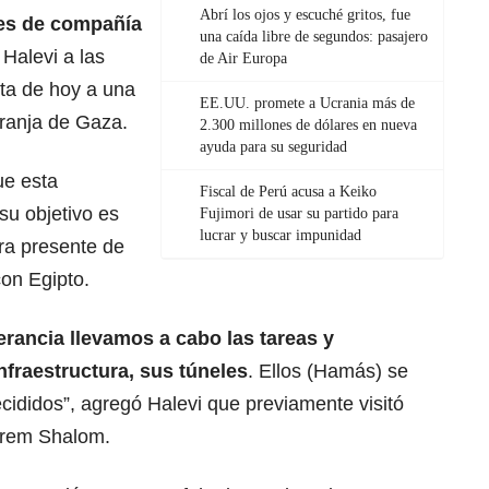
Abrí los ojos y escuché gritos, fue
es de compañía
una caída libre de segundos: pasajero
ó Halevi a las
de Air Europa
ita de hoy a una
EE.UU. promete a Ucrania más de
Franja de Gaza.
2.300 millones de dólares en nueva
ayuda para su seguridad
ue esta
Fiscal de Perú acusa a Keiko
su objetivo es
Fujimori de usar su partido para
lucrar y buscar impunidad
ura presente de
con Egipto.
rancia llevamos a cabo las tareas y
fraestructura, sus túneles
. Ellos (Hamás) se
cididos”, agregó Halevi que previamente visitó
erem Shalom.