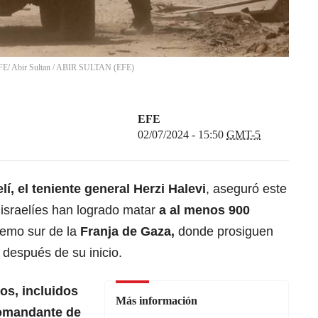
EFE/ Abir Sultan
/
ABIR SULTAN
(
EFE
)
EFE
02/07/2024 - 15:50
GMT-5
lí, el teniente general Herzi Halevi
, aseguró este
s israelíes han logrado matar
a al menos 900
tremo sur de la
Franja de Gaza
,
donde prosiguen
después de su inicio.
os, incluidos
Más información
omandante de