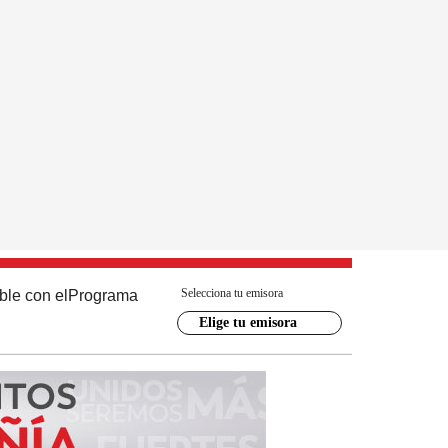
Selecciona tu emisora
ble con el
Programa
Elige tu emisora