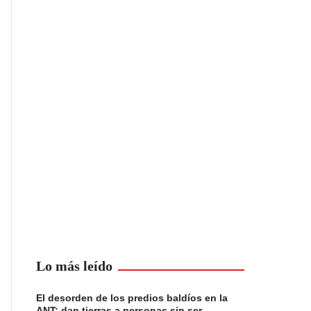
Lo más leído
El desorden de los predios baldíos en la
ANT: dan tierras a personas sin ser