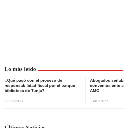
Lo más leído
¿Qué pasó con el proceso de
Abogados señalan 
responsabilidad fiscal por el parque
convenios ente alc
biblioteca de Tunja?
AMC
29/08/2023
13/07/2023
Últimas Noticias