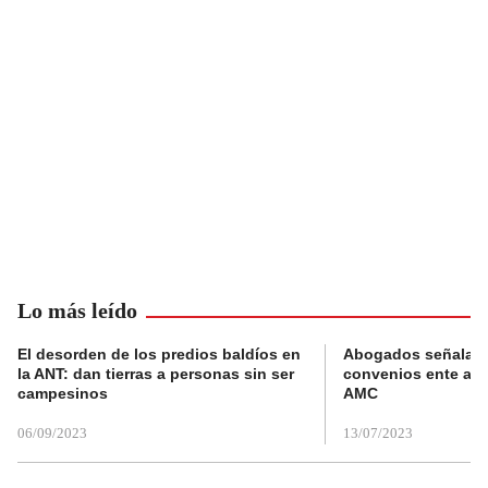
Lo más leído
El desorden de los predios baldíos en
Abogados señalan 
la ANT: dan tierras a personas sin ser
convenios ente alc
campesinos
AMC
06/09/2023
13/07/2023