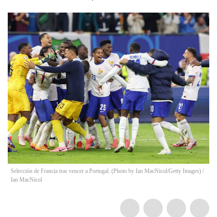
Selección de Francia tras vencer a Portugal. (Photo by Ian MacNicol/Getty Images)
/
Ian MacNicol