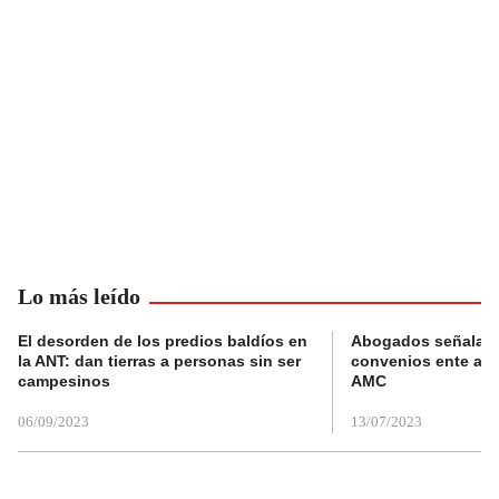
Lo más leído
El desorden de los predios baldíos en
Abogados señalan 
la ANT: dan tierras a personas sin ser
convenios ente alc
campesinos
AMC
06/09/2023
13/07/2023