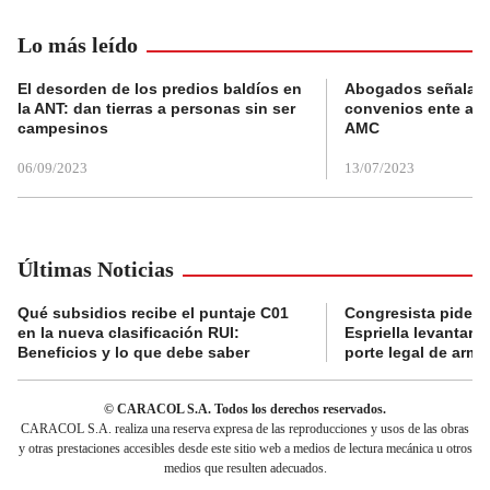
Lo más leído
El desorden de los predios baldíos en
Abogados señalan 
la ANT: dan tierras a personas sin ser
convenios ente alc
campesinos
AMC
06/09/2023
13/07/2023
Últimas Noticias
Qué subsidios recibe el puntaje C01
Congresista pide a
en la nueva clasificación RUI:
Espriella levantar la
Beneficios y lo que debe saber
porte legal de arma
© CARACOL S.A. Todos los derechos reservados.
CARACOL S.A. realiza una reserva expresa de las reproducciones y usos de las obras
y otras prestaciones accesibles desde este sitio web a medios de lectura mecánica u otros
medios que resulten adecuados.