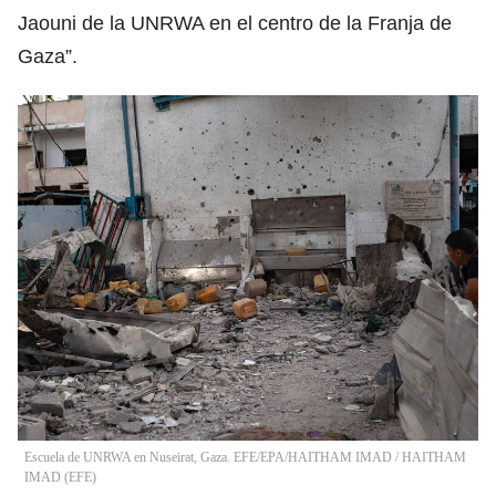
Jaouni de la UNRWA en el centro de la Franja de
Gaza”.
Escuela de UNRWA en Nuseirat, Gaza. EFE/EPA/HAITHAM IMAD
/
HAITHAM
IMAD
(
EFE
)