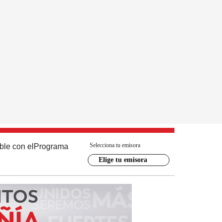
Selecciona tu emisora
ble con el
Programa
Elige tu emisora