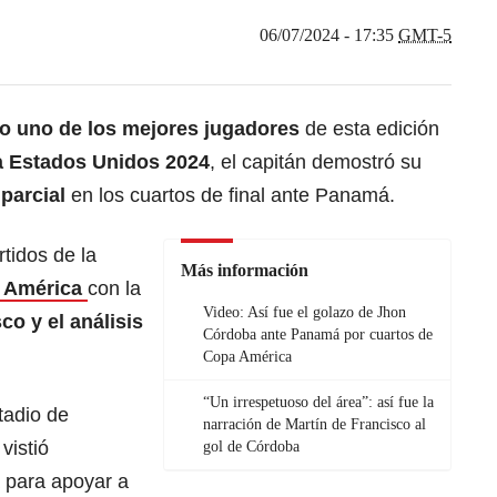
06/07/2024 - 17:35
GMT-5
o uno de los mejores jugadores
de esta edición
 Estados Unidos 2024
, el capitán demostró su
 parcial
en los cuartos de final ante Panamá.
tidos de la
Más información
 América
con la
Video: Así fue el golazo de Jhon
co y el análisis
Córdoba ante Panamá por cuartos de
Copa América
“Un irrespetuoso del área”: así fue la
tadio de
narración de Martín de Francisco al
vistió
gol de Córdoba
 para apoyar a