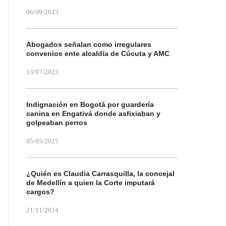
06/09/2023
Abogados señalan como irregulares
convenios ente alcaldía de Cúcuta y AMC
13/07/2023
Indignación en Bogotá por guardería
canina en Engativá donde asfixiaban y
golpeaban perros
05/05/2025
¿Quién es Claudia Carrasquilla, la concejal
de Medellín a quien la Corte imputará
cargos?
21/11/2024