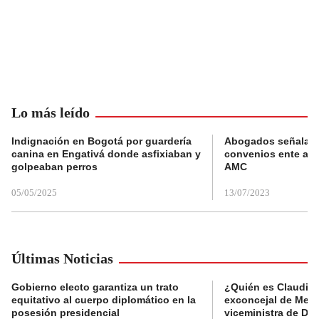
Lo más leído
Indignación en Bogotá por guardería
Abogados señalan 
canina en Engativá donde asfixiaban y
convenios ente alc
golpeaban perros
AMC
05/05/2025
13/07/2023
Últimas Noticias
Gobierno electo garantiza un trato
¿Quién es Claudia C
equitativo al cuerpo diplomático en la
exconcejal de Mede
posesión presidencial
viceministra de De