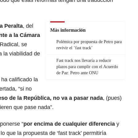
modo que esas reformas tengan una traducción
 Peralta
, del
Más información
nte a la Cámara
Polémica por propuesta de Petro para
Radical, se
revivir el ‘fast track’
 la viabilidad de
Fast track nos llevaría a reducir
plazos para cumplir con el Acuerdo
de Paz: Petro ante ONU
ha calificado la
rtada, “si no
so de la República, no va a pasar nada
, (pues)
ieren que pase nada”.
 ponerse “
por encima de cualquier diferencia
y
 que la propuesta de ‘fast track’ permitiría