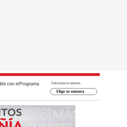
Selecciona tu emisora
ble con el
Programa
Elige tu emisora