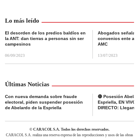
Lo más leído
El desorden de los predios baldíos en
Abogados señalan 
la ANT: dan tierras a personas sin ser
convenios ente alc
campesinos
AMC
06/09/2023
13/07/2023
Últimas Noticias
Con nueva demanda sobre fraude
🔴 Posesión Abelar
electoral, piden suspender posesión
Espriella, EN VIVO 
de Abelardo de la Espriella
DIRECTO: Llegan d
© CARACOL S.A. Todos los derechos reservados.
CARACOL S.A. realiza una reserva expresa de las reproducciones y usos de las obras