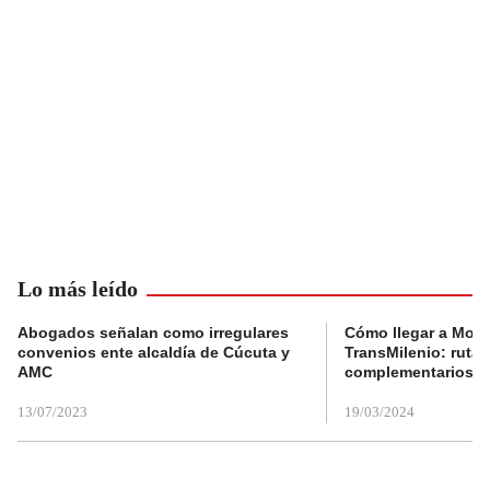
Lo más leído
Abogados señalan como irregulares
Cómo llegar a Mons
convenios ente alcaldía de Cúcuta y
TransMilenio: rutas
AMC
complementarios
13/07/2023
19/03/2024