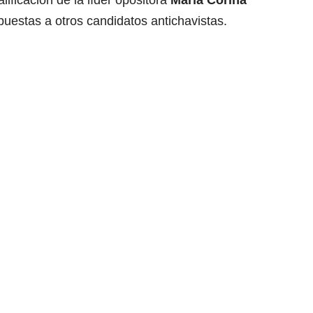
lificación de la líder opositora
María Corina
mpuestas a otros candidatos antichavistas.