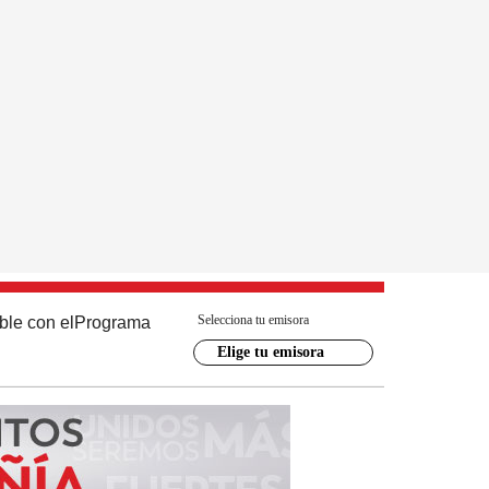
Selecciona tu emisora
ble con el
Programa
Elige tu emisora