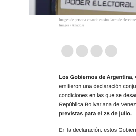
Imagen de persona votando en simulacro de eleccion
Images
/
Anadolu
Los Gobiernos de
Argentina
,
emitieron una declaración conj
condiciones en las que se desar
República Bolivariana de Vene
previstas para el 28 de julio.
En la declaración, estos Gobie