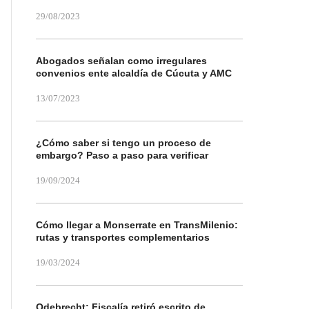
29/08/2023
Abogados señalan como irregulares
convenios ente alcaldía de Cúcuta y AMC
13/07/2023
¿Cómo saber si tengo un proceso de
embargo? Paso a paso para verificar
19/09/2024
Cómo llegar a Monserrate en TransMilenio:
rutas y transportes complementarios
19/03/2024
Odebrecht: Fiscalía retiró escrito de