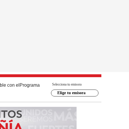
Selecciona tu emisora
ble con el
Programa
Elige tu emisora