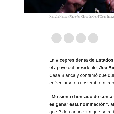
Kamala Harris. (Photo by Chris duMond/Getty Imag
La
vicepresidenta de Estados
el apoyo del presidente,
Joe Bi
Casa Blanca y confirmó que qui
enfrentarse en noviembre al re
“
Me siento honrado de contar
es ganar esta nominación”
, 
que Biden anunciara que se retir