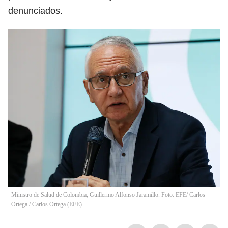
denunciados.
Ministro de Salud de Colombia, Guillermo Alfonso Jaramillo. Foto: EFE/ Carlos
Ortega
/
Carlos Ortega
(
EFE
)