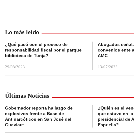
Lo más leído
¿Qué pasó con el proceso de
Abogados señalan 
responsabilidad fiscal por el parque
convenios ente alc
biblioteca de Tunja?
AMC
29/08/2023
13/07/2023
Últimas Noticias
Gobernador reporta hallazgo de
¿Quién es el vende
explosivos frente a Base de
que estuvo en la p
Antinarcóticos en San José del
presidencial de Abe
Guaviare
Espriella?