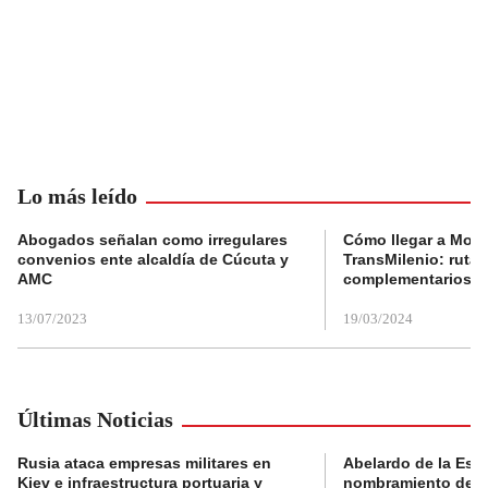
Lo más leído
Abogados señalan como irregulares
Cómo llegar a Mons
convenios ente alcaldía de Cúcuta y
TransMilenio: rutas
AMC
complementarios
13/07/2023
19/03/2024
Últimas Noticias
Rusia ataca empresas militares en
Abelardo de la Espri
Kiev e infraestructura portuaria y
nombramiento de lo