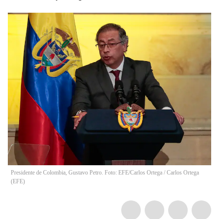
Presidente de Colombia, Gustavo Petro. Foto: EFE/Carlos Ortega
/
Carlos Ortega
(
EFE
)