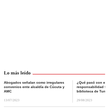
Lo más leído
Abogados señalan como irregulares
¿Qué pasó con el 
convenios ente alcaldía de Cúcuta y
responsabilidad fis
AMC
biblioteca de Tunja
13/07/2023
29/08/2023