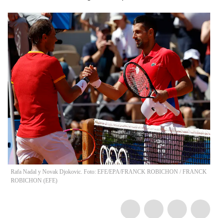
Rafa Nadal y Novak Djokovic. Foto: EFE/EPA/FRANCK ROBICHON
/
FRANCK
ROBICHON
(
EFE
)