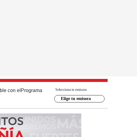
Selecciona tu emisora
ble con el
Programa
Elige tu emisora