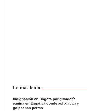
Lo más leído
Indignación en Bogotá por guardería
canina en Engativá donde asfixiaban y
golpeaban perros