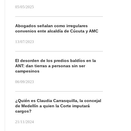
05/05/2025
Abogados señalan como irregulares
convenios ente alcaldía de Cúcuta y AMC
13/07/2023
El desorden de los predios baldíos en la
ANT: dan tierras a personas sin ser
campesinos
06/09/2023
¿Quién es Claudia Carrasquilla, la concejal
de Medellín a quien la Corte imputará
cargos?
21/11/2024