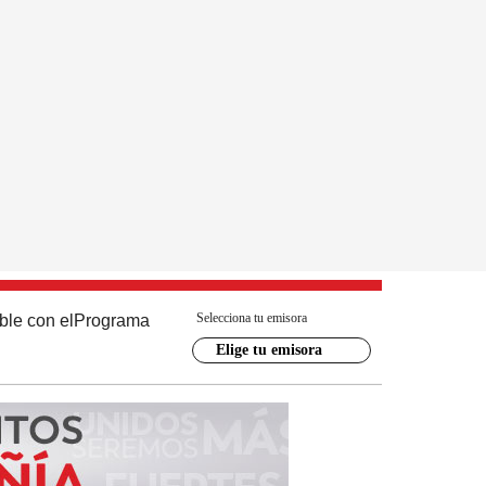
Selecciona tu emisora
ble con el
Programa
Elige tu emisora