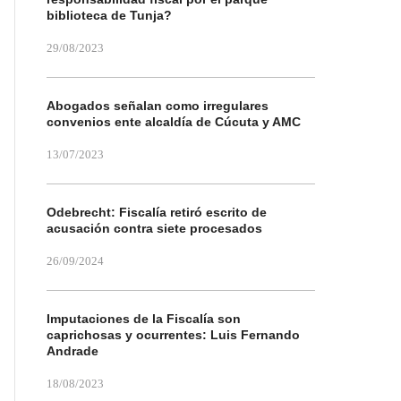
biblioteca de Tunja?
29/08/2023
Abogados señalan como irregulares
convenios ente alcaldía de Cúcuta y AMC
13/07/2023
Odebrecht: Fiscalía retiró escrito de
acusación contra siete procesados
26/09/2024
Imputaciones de la Fiscalía son
caprichosas y ocurrentes: Luis Fernando
Andrade
18/08/2023