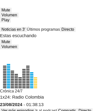
Mute
Volumen
Play
Noticias en 3′
Últimos programas
Directo
Estas escuchando
Mute
Volumen
Crónica 24/7
1x24: Radio Colombia
23/08/2024
- 01:38:13
Ver más episodios
Ir al podcast
Compartir
Directo