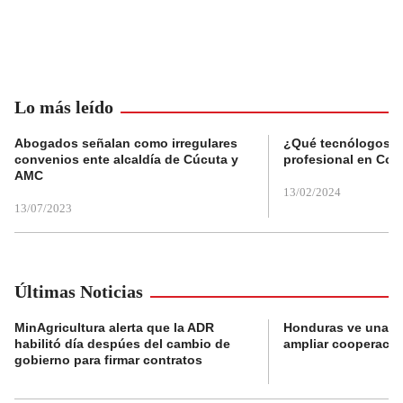
Lo más leído
Abogados señalan como irregulares
¿Qué tecnólogos re
convenios ente alcaldía de Cúcuta y
profesional en Col
AMC
13/02/2024
13/07/2023
Últimas Noticias
MinAgricultura alerta que la ADR
Honduras ve una o
habilitó día despúes del cambio de
ampliar cooperaci
gobierno para firmar contratos