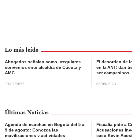
Lo más leído
Abogados señalan como irregulares
El desorden de los
convenios ente alcaldía de Cúcuta y
en la ANT: dan tier
AMC
ser campesinos
13/07/2023
06/09/2023
Últimas Noticias
Agenda de marchas en Bogotá del 5 al
Fiscalía pide a Com
9 de agosto: Conozca las
Acusaciones invest
movilizaciones y actividades
caso Kevin Acosta