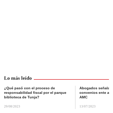
Lo más leído
¿Qué pasó con el proceso de
Abogados señalan 
responsabilidad fiscal por el parque
convenios ente alc
biblioteca de Tunja?
AMC
29/08/2023
13/07/2023