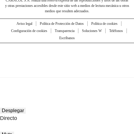
CARACOL S.A. realiza una reserva expresa de las reproducciones y usos de las obras
y otras prestaciones accesibles desde este sitio web a medios de lectura mecánica u otros
medios que resulten adecuados.
Aviso legal
Política de Protección de Datos
Política de cookies
Configuración de cookies
Transparencia
Soluciones W
Teléfonos
Escríbanos
Desplegar
Directo