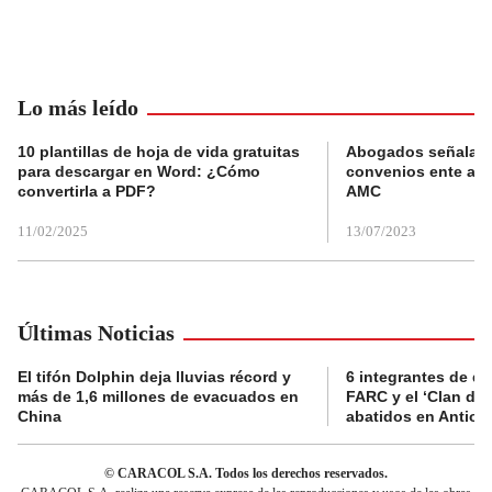
Lo más leído
10 plantillas de hoja de vida gratuitas
Abogados señalan 
para descargar en Word: ¿Cómo
convenios ente alc
convertirla a PDF?
AMC
11/02/2025
13/07/2023
Últimas Noticias
El tifón Dolphin deja lluvias récord y
6 integrantes de di
más de 1,6 millones de evacuados en
FARC y el ‘Clan del
China
abatidos en Antioq
© CARACOL S.A. Todos los derechos reservados.