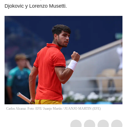
Djokovic y Lorenzo Musetti.
Carlos Alcaraz. Foto: EFE/ Juanjo Martín
/
JUANJO MARTIN
(
EFE
)