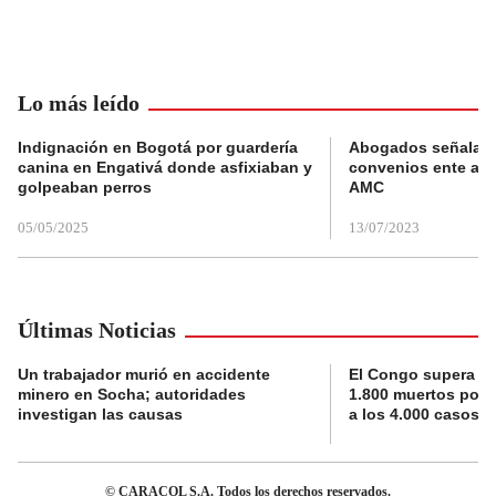
Lo más leído
Indignación en Bogotá por guardería
Abogados señalan 
canina en Engativá donde asfixiaban y
convenios ente alc
golpeaban perros
AMC
05/05/2025
13/07/2023
Últimas Noticias
Un trabajador murió en accidente
El Congo supera la 
minero en Socha; autoridades
1.800 muertos por 
investigan las causas
a los 4.000 casos
© CARACOL S.A. Todos los derechos reservados.