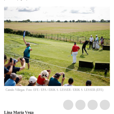
Camilo Villegas. Foto: EFE / EPA / ERIK S. LESSER
/
ERIK S. LESSER
(
EFE
)
Lina María Vega