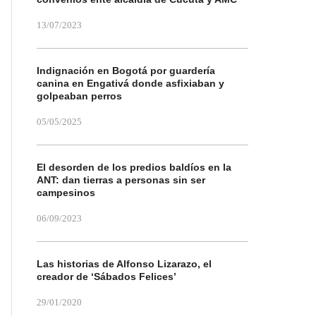
13/07/2023
Indignación en Bogotá por guardería
canina en Engativá donde asfixiaban y
golpeaban perros
05/05/2025
El desorden de los predios baldíos en la
ANT: dan tierras a personas sin ser
campesinos
06/09/2023
Las historias de Alfonso Lizarazo, el
creador de ‘Sábados Felices’
29/01/2020