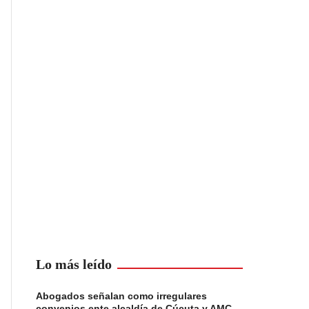
Lo más leído
Abogados señalan como irregulares
convenios ente alcaldía de Cúcuta y AMC