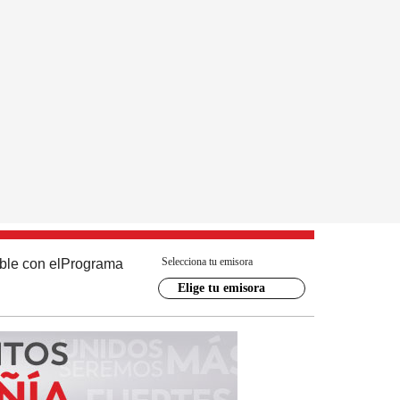
Selecciona tu emisora
ble con el
Programa
Elige tu emisora