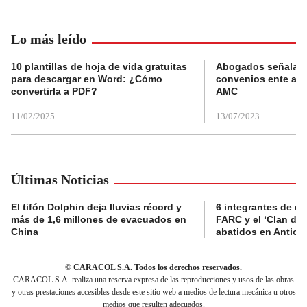
Lo más leído
10 plantillas de hoja de vida gratuitas
Abogados señalan 
para descargar en Word: ¿Cómo
convenios ente alc
convertirla a PDF?
AMC
11/02/2025
13/07/2023
Últimas Noticias
El tifón Dolphin deja lluvias récord y
6 integrantes de di
más de 1,6 millones de evacuados en
FARC y el ‘Clan del
China
abatidos en Antioq
© CARACOL S.A. Todos los derechos reservados.
CARACOL S.A. realiza una reserva expresa de las reproducciones y usos de las obras
y otras prestaciones accesibles desde este sitio web a medios de lectura mecánica u otros
medios que resulten adecuados.