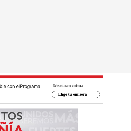
Selecciona tu emisora
ble con el
Programa
Elige tu emisora