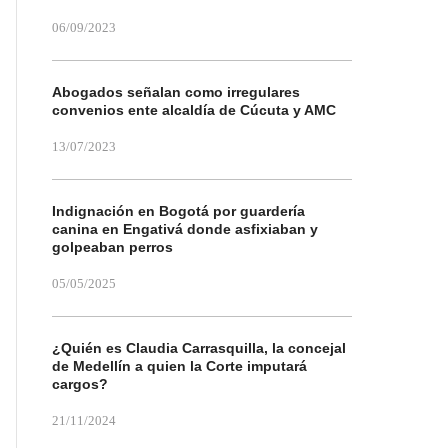
06/09/2023
Abogados señalan como irregulares
convenios ente alcaldía de Cúcuta y AMC
13/07/2023
Indignación en Bogotá por guardería
canina en Engativá donde asfixiaban y
golpeaban perros
05/05/2025
¿Quién es Claudia Carrasquilla, la concejal
de Medellín a quien la Corte imputará
cargos?
21/11/2024