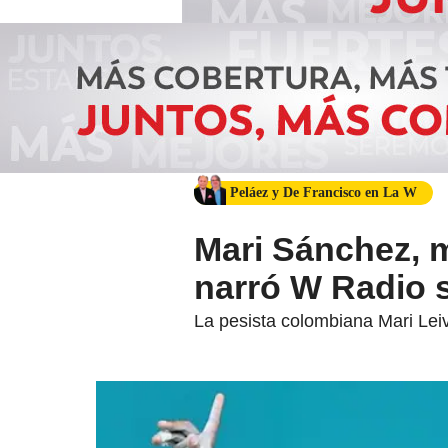
Peláez y De Francisco en La W
Mari Sánchez, me
narró W Radio s
La pesista colombiana Mari Leiv