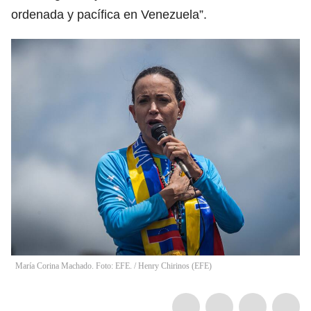
ordenada y pacífica en Venezuela”.
María Corina Machado. Foto: EFE.
/
Henry Chirinos
(
EFE
)