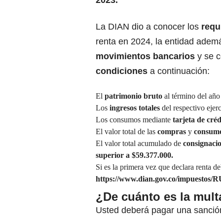
2023.
La DIAN dio a conocer los
requ
renta en 2024, la entidad ade
movimientos bancarios
y se 
condiciones
a continuación:
El
patrimonio
bruto
al término del añ
Los
ingresos totales
del respectivo ejer
Los consumos mediante
tarjeta de créd
El valor total de las
compras
y
consum
El valor total acumulado de
consignaci
superior a $59.377.000.
Si es la primera vez que declara renta de
https://www.dian.gov.co/impuestos/R
¿De cuánto es la mult
Usted deberá pagar una sanción 