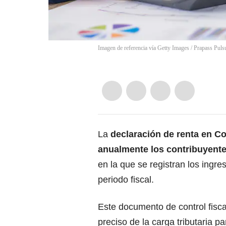
Imagen de referencia vía Getty Images
/
Prapass Puls
La
declaración de renta en C
anualmente los contribuyent
en la que se registran los ingre
periodo fiscal.
Este documento de control fiscal
preciso de la carga tributaria pa