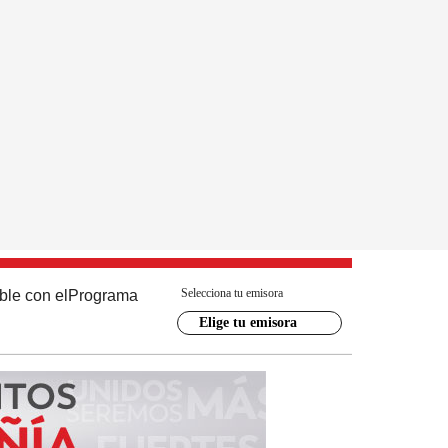
Selecciona tu emisora
ble con el
Programa
Elige tu emisora