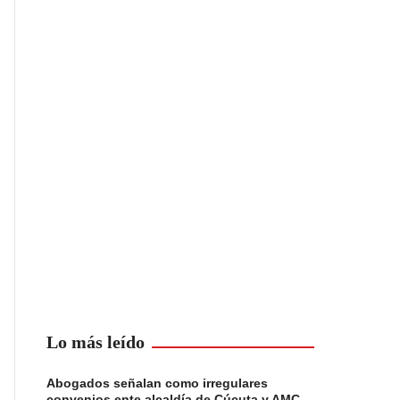
Lo más leído
Abogados señalan como irregulares
convenios ente alcaldía de Cúcuta y AMC