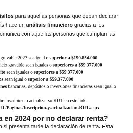
isitos
para aquellas personas que deban declarar
más hace un
análisis financiero
gracias a los
comunica con aquellas personas que cumplan las
o gravable 2023 sea igual o
superior a $190.854.000
cicio gravable sean iguales o
superiores a $59.377.000
ito
sean iguales o
superiores a $59.377.000
os
sean igual o
superior a $59.377.000
ones
bancarias, depósitos o inversiones financieras sean igual o
be inscribirse o actualizar su RUT en este link:
UT/Paginas/Inscripcion-y-actualizacion-RUT.aspx
a en 2024 por no declarar renta?
si presenta tarde la declaración de renta
. Esta