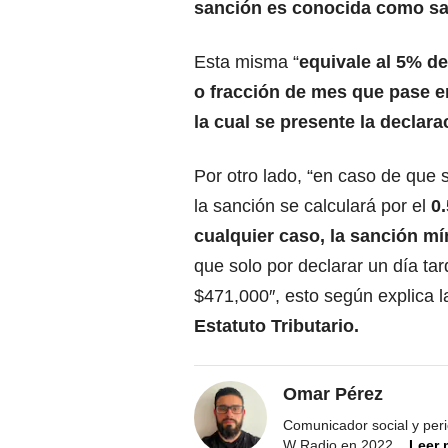
sanción es conocida como sa
Esta misma “
equivale al 5% d
o fracción de mes que pase en
la cual se presente la declar
Por otro lado, “en caso de que s
la sanción se calculará por el
0
cualquier caso, la sanción mí
que solo por declarar un día ta
$471,000″, esto según explica 
Estatuto Tributario.
Omar Pérez
Comunicador social y peri
W Radio en 2022
...
Leer 