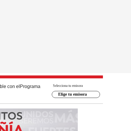
Selecciona tu emisora
ble con el
Programa
Elige tu emisora