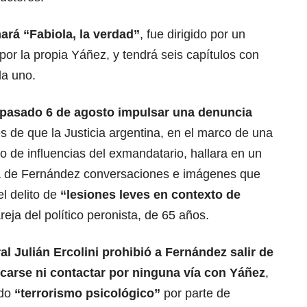
amará
“Fabiola, la verdad”
, fue dirigido por un
por la propia Yáñez, y tendrá seis capítulos con
da uno.
l pasado 6 de agosto
impulsar una denuncia
 de que la Justicia argentina, en el marco de una
co de influencias del exmandatario, hallara en un
ia de Fernández conversaciones e imágenes que
el delito de
“lesiones leves en contexto de
reja del político peronista, de 65 años.
ral
Julián Ercolini
prohibió a Fernández salir de
rcarse ni contactar por ninguna vía con Yáñez
,
ndo
“terrorismo psicológico”
por parte de