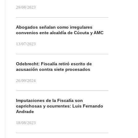
29/08/2023
Abogados señalan como irregulares
convenios ente alcaldía de Cúcuta y AMC
13/07/2023
Odebrecht: Fiscalía retiró escrito de
acusación contra siete procesados
26/09/2024
Imputaciones de la Fiscalía son
caprichosas y ocurrentes: Luis Fernando
Andrade
18/08/2023