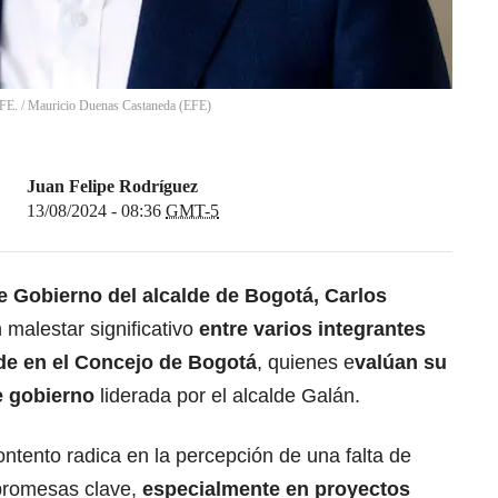
EFE.
/
Mauricio Duenas Castaneda
(
EFE
)
Juan Felipe Rodríguez
13/08/2024 - 08:36
GMT-5
 Gobierno del alcalde de Bogotá, Carlos
 malestar significativo
entre varios integrantes
rde en el Concejo de Bogotá
, quienes e
valúan su
e gobierno
liderada por el alcalde Galán.
ontento radica en la percepción de una falta de
 promesas clave,
especialmente en proyectos