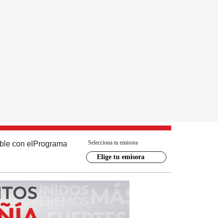
Selecciona tu emisora
ble con el
Programa
Elige tu emisora