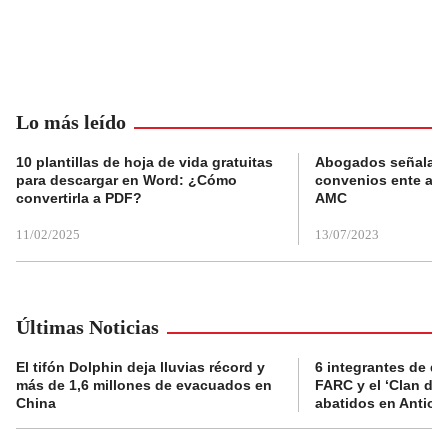
Lo más leído
10 plantillas de hoja de vida gratuitas
Abogados señalan 
para descargar en Word: ¿Cómo
convenios ente alc
convertirla a PDF?
AMC
11/02/2025
13/07/2023
Últimas Noticias
El tifón Dolphin deja lluvias récord y
6 integrantes de di
más de 1,6 millones de evacuados en
FARC y el ‘Clan del
China
abatidos en Antioq