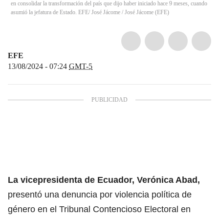
en consolidar la transformación del país que dijo haber iniciado hace 9 meses, cuando
asumió la jefatura de Estado. EFE/ José Jácome
/
José Jácome
(
EFE
)
EFE
13/08/2024 - 07:24
GMT-5
La vicepresidenta de Ecuador, Verónica Abad,
presentó una denuncia por violencia política de
género en el Tribunal Contencioso Electoral en