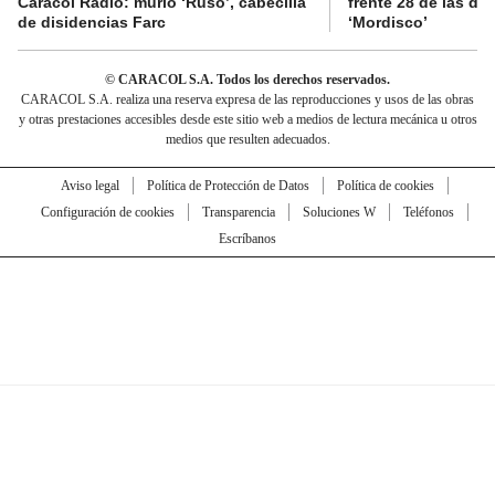
Caracol Radio: murió ‘Ruso’, cabecilla
frente 28 de las di
de disidencias Farc
‘Mordisco’
© CARACOL S.A. Todos los derechos reservados.
CARACOL S.A. realiza una reserva expresa de las reproducciones y usos de las obras
y otras prestaciones accesibles desde este sitio web a medios de lectura mecánica u otros
medios que resulten adecuados.
Aviso legal
Política de Protección de Datos
Política de cookies
Configuración de cookies
Transparencia
Soluciones W
Teléfonos
Escríbanos