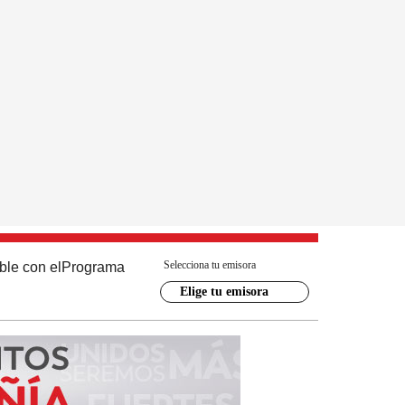
Selecciona tu emisora
ble con el
Programa
Elige tu emisora