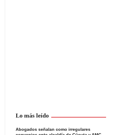
Lo más leído
Abogados señalan como irregulares
convenios ente alcaldía de Cúcuta y AMC