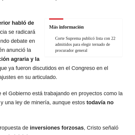
erior habló de
Más información
ia se radicará
Corte Suprema publicó lista con 22
undo debate en
admitidos para elegir ternado de
én anunció la
procurador general
ción agraria y la
que ya fueron discutidos en el Congreso en el
justes en su articulado.
e el Gobierno está trabajando en proyectos como la
s y una ley de minería, aunque estos
todavía no
 propuesta de
inversiones forzosas
, Cristo señaló