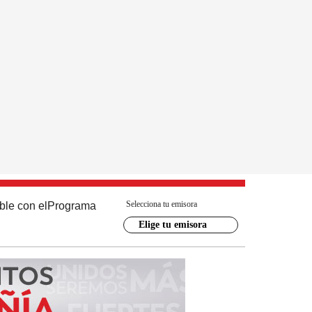
Selecciona tu emisora
ble con el
Programa
Elige tu emisora