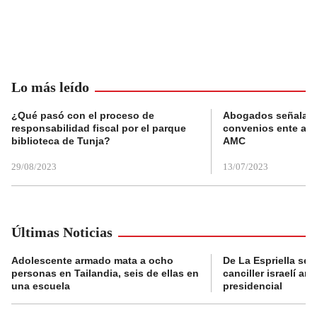
Lo más leído
¿Qué pasó con el proceso de
Abogados señalan 
responsabilidad fiscal por el parque
convenios ente alc
biblioteca de Tunja?
AMC
29/08/2023
13/07/2023
Últimas Noticias
Adolescente armado mata a ocho
De La Espriella se 
personas en Tailandia, seis de ellas en
canciller israelí a
una escuela
presidencial