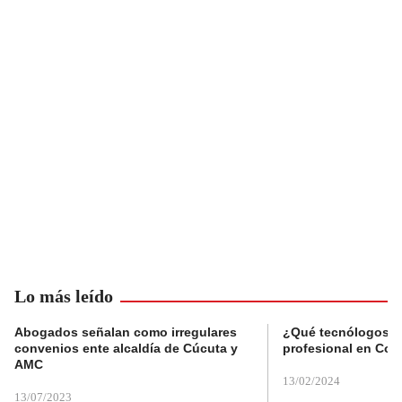
Lo más leído
Abogados señalan como irregulares
¿Qué tecnólogos re
convenios ente alcaldía de Cúcuta y
profesional en Col
AMC
13/02/2024
13/07/2023