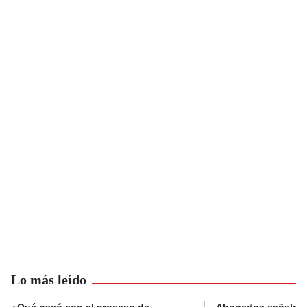
Lo más leído
¿Qué pasó con el proceso de
Abogados señalan 