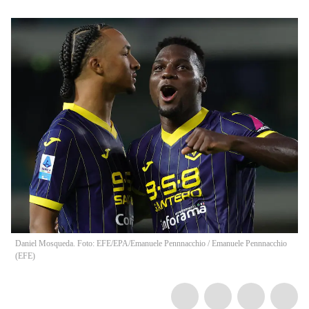
Daniel Mosqueda. Foto: EFE/EPA/Emanuele Pennnacchio
/
Emanuele Pennnacchio
(
EFE
)