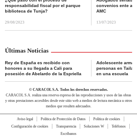
responsabilidad fiscal por el parque
convenios ente alc
biblioteca de Tunja?
AMC
29/08/2023
13/07/2023
Últimas Noticias
Rey de España es recibido con
Adolescente armad
honores a su llegada a Cali para
personas en Tailand
posesión de Abelardo de la Espriella
en una escuela
© CARACOL S.A. Todos los derechos reservados.
CARACOL S.A. realiza una reserva expresa de las reproducciones y usos de las obras
y otras prestaciones accesibles desde este sitio web a medios de lectura mecánica u otros
medios que resulten adecuados.
Aviso legal
Política de Protección de Datos
Política de cookies
Configuración de cookies
Transparencia
Soluciones W
Teléfonos
Escríbanos